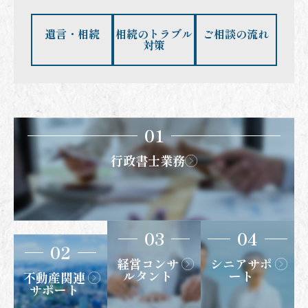
遺言・相続
相続のトラブル
ご相談の流れ
対策
01
行政書士業務
03
04
02
経営コンサ
シニアサポ
ルタント
ート
不動産関連
サポート