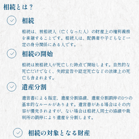
相続とは？
相続
相続は、被相続人（亡くなった人）の財産上の権利義務
を承継することです。相続人は、配偶者や子どもなど一
定の身分関係にある人です。
相続の開始
相続は被相続人が死亡した時点で開始します。自然的な
死亡だけでなく、失踪宣告や認定死亡などの法律上の死
亡も含まれます。
遺産分割
遺言書による指定、遺産分割協議、遺産分割調停の3つの
基本的なルールがあります。遺言書がある場合はその内
容が優先されますが、ない場合は相続人同士の協議や裁
判所の調停により遺産を分割します。
相続の対象となる財産