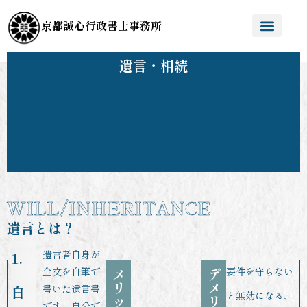
京都誠心行政書士事務所
遺言・相続
WILL/INHERITANCE
遺言とは？
遺言者自身が
1.
全文を自筆で
メ
デ
要件を守らない
リ
メ
書いた遺言書
自
と無効になる、
ッ
リ
です。自分で