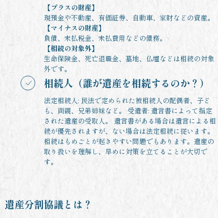
【プラスの財産】
現預金や不動産、有価証券、自動車、家財などの資産。
【マイナスの財産
】
負債、未払税金、未払費用などの債務。
【相続の対象外】
生命保険金、死亡退職金、墓地、仏壇などは相続の対象
外です。
相続人（誰が遺産を相続するのか？）
法定相続人: 民法で定められた被相続人の配偶者、子ど
も、両親、兄弟姉妹など。 受遺者: 遺言書によって指定
された遺産の受取人。 遺言書がある場合は遺言による相
続が優先されますが、ない場合は法定相続に従います。
相続はもめごとが起きやすい問題でもあります。遺産の
取り扱いを理解し、早めに対策を立てることが大切で
す。
遺産分割協議とは？