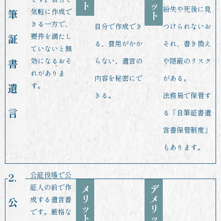
ト
ッ
紛失や死後に見
気軽に作成で
筆
ト
きる一方で、
自分で作成でき
つけられないお
要件を満たし
証
る、費用がかか
それ、書き換え
ていないと無
効になるおそ
らない、遺言の
や隠蔽のリスク
書
れがありま
内容を秘密にで
がある。
す。
遺
きる。
法務局で保管す
言
る「自筆証書遺
言書保管制度」
もあります。
公証役場で公
2.
証人の前で作
メ
デ
リ
メ
成する遺言書
公
ッ
リ
です。厳格な
ト
ッ