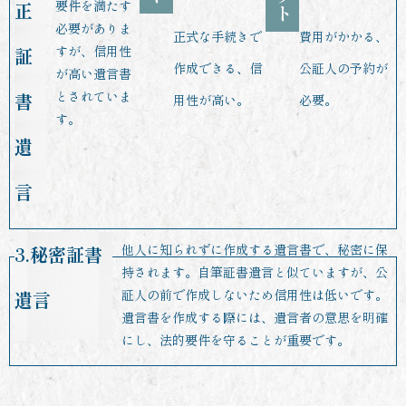
要件を満たす
正
ト
必要がありま
正式な手続きで
費用がかかる、
すが、信用性
証
作成できる、信
公証人の予約が
が高い遺言書
とされていま
書
用性が高い。
必要。
す。
遺
言
他人に知られずに作成する遺言書で、秘密に保
3.秘密証書
持されます。自筆証書遺言と似ていますが、公
証人の前で作成しないため信用性は低いです。
遺言
遺言書を作成する際には、遺言者の意思を明確
にし、法的要件を守ることが重要です。