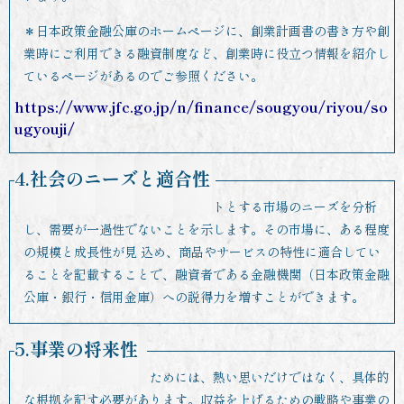
＊日本政策金融公庫のホームページに、創業計画書の書き方や創
業時にご利用できる融資制度など、創業時に役立つ情報を紹介し
ているページがあるのでご参照ください。
https://www.jfc.go.jp/n/finance/sougyou/riyou/so
ugyouji/
4.社会のニーズと適合性
商品やサービスの特性とターゲットとする市場のニーズを分析
し、需要が一過性でないことを示します。その市場に、ある程度
の規模と成長性が見 込め、商品やサービスの特性に適合してい
ることを記載することで、融資者である金融機関（日本政策金融
公庫・銀行・信用金庫）への説得力を増すことができます。
5.事業の将来性
事業の将来性を伝えるためには、熱い思いだけではなく、具体的
な根拠を記す必要があります。収益を上げるための戦略や事業の