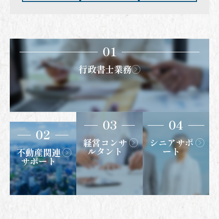
01
行政書士業務
03
04
02
経営コンサ
シニアサポ
ルタント
ート
不動産関連
サポート