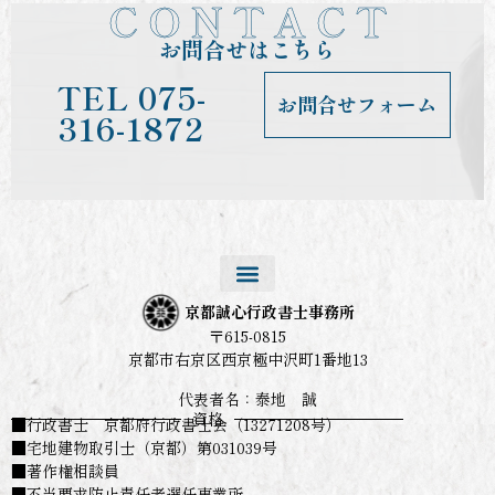
C O N T A C T
お問合せはこちら
TEL
075-
お問合せフォーム
316-1872
京都誠心行政書士事務所
〒615-0815
京都市右京区西京極中沢町1番地13
代表者名：泰地 誠
資格
■行政書士 京都府行政書士会（13271208号）
■宅地建物取引士（京都）第031039号
■著作権相談員
■不当要求防止責任者選任事業所