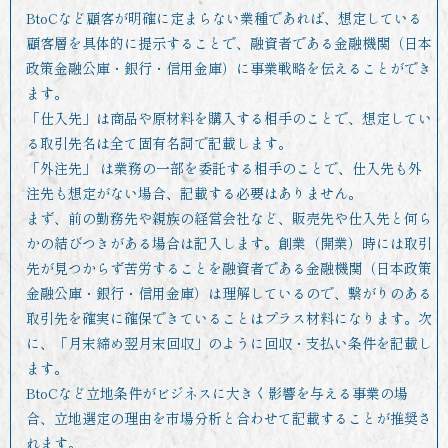
BtoCなど顧客が明確に定まらない業種であれば、想定している
顧客層を具体的に提示することで、融資者である金融機関（日本
政策金融公庫・銀行・信用金庫）に事業戦略を伝えることができ
ます。
「仕入先」は商品や原材料を購入する相手のことで、想定してい
る取引先名は全て固有名詞で記載します。
「外注先」 は業務の一部を委託する相手のことで、仕入先も外
注先も想定がない場合、記載する必要はありません。
まず、前の勤務先や親族の経営会社など、販売先や仕入先と何ら
かの結びつきがある場合は記入します。創業（開業）時には取引
先が見つからず苦労することを融資者である金融機関（日本政策
金融公庫・銀行・信用金庫）は理解しているので、繋がりのある
取引先を確実に確保できていることはプラス材料になります。次
に、「月末締め翌月末回収」のように回収・支払い条件を記載し
ます。
BtoCなど立地条件がビジネスに大きく影響を与える事業の場
合、立地選定の理由を市場分析と合わせて記載することが推奨さ
れます。