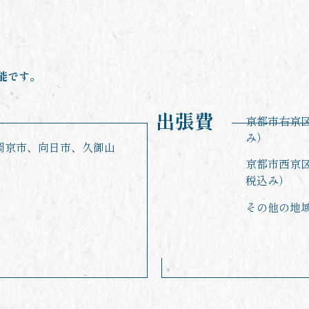
能です。
出張費
京都市右京区
み）
岡京市、向日市、久御山
京都市西京区
税込み）
その他の地域（