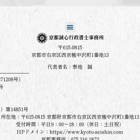
京都誠心行政書士事務所
〒615-0815
京都市右京区西京極中沢町1番地13
代表者名：泰地 誠
1208号）
号
第14851号
所在地：〒615-0815 京都府京都市右京区西京極中沢町1番地13
受付時間：平日9：00～18：00（休日：土日祝）
HPドメイン：https://www.kyoto-seishin.com
京都事務所：075-316-1872