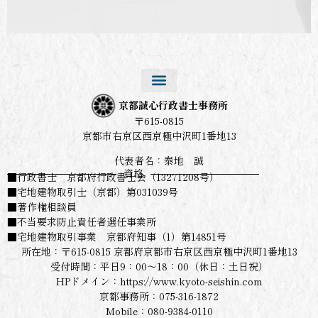
京都誠心行政書士事務所
〒615-0815
京都市右京区西京極中沢町1番地13
代表者名：泰地 誠
資格
■行政書士 京都府行政書士会（13271208号）
■宅地建物取引士（京都）第031039号
■著作権相談員
■不当要求防止責任者選任事業所
■宅地建物取引事業 京都府知事（1）第14851号
所在地：〒615-0815 京都府京都市右京区西京極中沢町1番地13
受付時間：平日9：00～18：00（休日：土日祝）
HPドメイン：https://www.kyoto-seishin.com
京都事務所：075-316-1872
Mobile：080-9384-0110