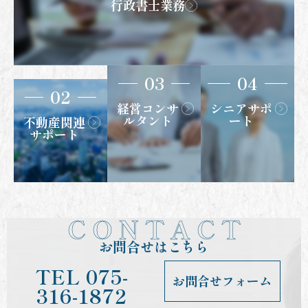
行政書士業務
03
04
02
経営コンサ
シニアサポ
ルタント
ート
不動産関連
サポート
C O N T A C T
お問合せはこちら
TEL
075-
お問合せフォーム
316-1872